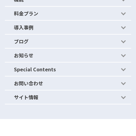
料金プラン
かんたんルール
機能紹介
導入事例
ストレージ比較
- セキュリティの穴を見つける
料金プラン
ブログ
アクティビティアーカイブ
- セキュリティの穴をふさぐ
導入事例
お知らせ
運用体制（セキュリティ）
- セキュリティの穴を作らない
ブログ
Special Contents
ニュース・リリース
お問い合わせ
ご紹介キャンペーン
サイト情報
パートナープログラム
よくあるご質問
資料請求
利用規約
お問い合わせ
情報セキュリティ基本方針