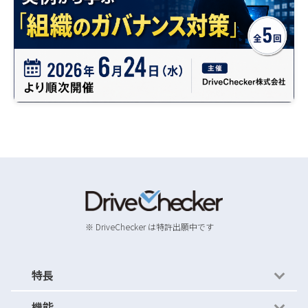
※ DriveChecker は特許出願中です
特長
機能
かんたん運用