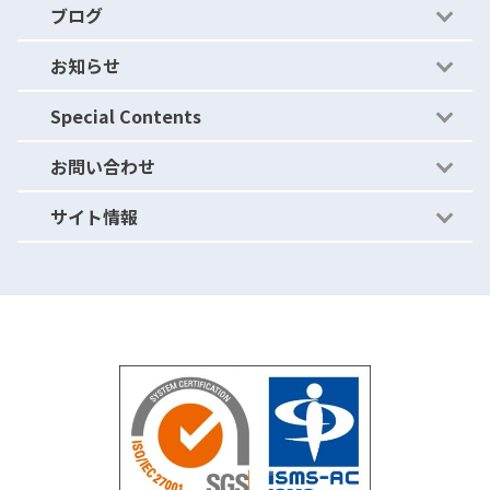
ブログ
アクティビティアーカイブ
- セキュリティの穴をふさぐ
導入事例
お知らせ
運用体制（セキュリティ）
- セキュリティの穴を作らない
ブログ
Special Contents
ニュース・リリース
お問い合わせ
ご紹介キャンペーン
サイト情報
パートナープログラム
よくあるご質問
資料請求
利用規約
お問い合わせ
情報セキュリティ基本方針
無料トライアル
個人情報保護方針
運営会社