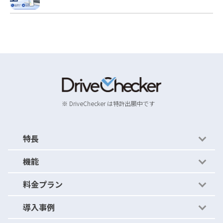
※ DriveChecker は特許出願中です
特長
機能
かんたん運用
料金プラン
かんたんルール
機能紹介
導入事例
ストレージ比較
- セキュリティの穴を見つける
料金プラン