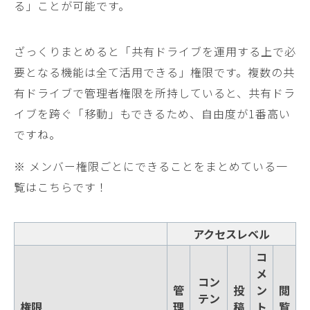
る」ことが可能です。
ざっくりまとめると「共有ドライブを運用する上で必
要となる機能は全て活用できる」権限です。複数の共
有ドライブで管理者権限を所持していると、共有ドラ
イブを跨ぐ「移動」もできるため、自由度が1番高い
ですね。
※ メンバー権限ごとにできることをまとめている一
覧はこちらです！
アクセスレベル
コ
メ
コン
管
投
ン
閲
テン
権限
理
稿
ト
覧