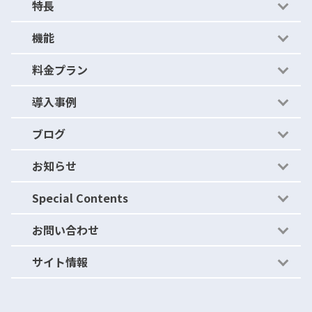
特長
機能
かんたん運用
料金プラン
かんたんルール
機能紹介
導入事例
ストレージ比較
- セキュリティの穴を見つける
料金プラン
ブログ
アクティビティアーカイブ
- セキュリティの穴をふさぐ
導入事例
お知らせ
運用体制（セキュリティ）
- セキュリティの穴を作らない
ブログ
Special Contents
ニュース・リリース
お問い合わせ
ご紹介キャンペーン
サイト情報
パートナープログラム
よくあるご質問
資料請求
利用規約