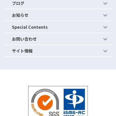
ブログ
アクティビティアーカイブ
- セキュリティの穴をふさぐ
導入事例
お知らせ
運用体制（セキュリティ）
- セキュリティの穴を作らない
ブログ
Special Contents
ニュース・リリース
お問い合わせ
ご紹介キャンペーン
サイト情報
パートナープログラム
よくあるご質問
資料請求
利用規約
お問い合わせ
情報セキュリティ基本方針
無料トライアル
個人情報保護方針
運営会社