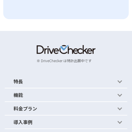
※ DriveChecker は特許出願中です
特長
機能
かんたん運用
料金プラン
かんたんルール
機能紹介
導入事例
ストレージ比較
- セキュリティの穴を見つける
料金プラン