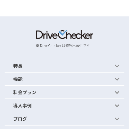
※ DriveChecker は特許出願中です
特長
機能
かんたん運用
料金プラン
かんたんルール
機能紹介
導入事例
ストレージ比較
- セキュリティの穴を見つける
料金プラン
ブログ
アクティビティアーカイブ
- セキュリティの穴をふさぐ
導入事例