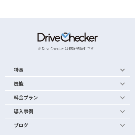
※ DriveChecker は特許出願中です
特長
機能
かんたん運用
料金プラン
かんたんルール
機能紹介
導入事例
ストレージ比較
- セキュリティの穴を見つける
料金プラン
ブログ
アクティビティアーカイブ
- セキュリティの穴をふさぐ
導入事例