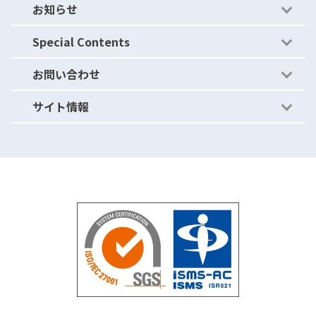
お知らせ
運用体制（セキュリティ）
- セキュリティの穴を作らない
ブログ
Special Contents
ニュース・リリース
お問い合わせ
ご紹介キャンペーン
サイト情報
パートナープログラム
よくあるご質問
資料請求
利用規約
お問い合わせ
情報セキュリティ基本方針
無料トライアル
個人情報保護方針
運営会社