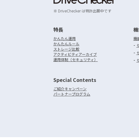
※ DriveChecker は特許出願中です
特長
機
かんたん運用
機
かんたんルール
-
ストレージ比較
-
アクティビティアーカイブ
-
運用体制（セキュリティ）
Special Contents
ご紹介キャンペーン
パートナープログラム